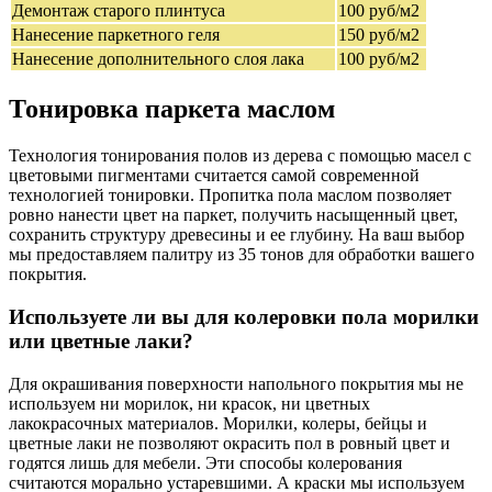
Демонтаж старого плинтуса
100 руб/м2
Нанесение паркетного геля
150 руб/м2
Нанесение дополнительного слоя лака
100 руб/м2
Тонировка паркета маслом
Технология тонирования полов из дерева с помощью масел с
цветовыми пигментами считается самой современной
технологией тонировки. Пропитка пола маслом позволяет
ровно нанести цвет на паркет, получить насыщенный цвет,
сохранить структуру древесины и ее глубину. На ваш выбор
мы предоставляем палитру из 35 тонов для обработки вашего
покрытия.
Используете ли вы для колеровки пола морилки
или цветные лаки?
Для окрашивания поверхности напольного покрытия мы не
используем ни морилок, ни красок, ни цветных
лакокрасочных материалов. Морилки, колеры, бейцы и
цветные лаки не позволяют окрасить пол в ровный цвет и
годятся лишь для мебели. Эти способы колерования
считаются морально устаревшими. А краски мы используем