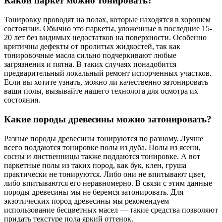
Какой паркет можно тонировать?
Тонировку проводят на полах, которые находятся в хорошем
состоянии. Обычно это паркеты, уложенные в последние 15-
20 лет без видимых недостатков на поверхности. Особенно
критичны дефекты от пролитых жидкостей, так как
тонировочные масла сильно подчеркивают любые
загрязнения и пятна. В таких случаях понадобится
предварительный локальный ремонт испорченных участков.
Если вы хотите узнать, можно ли качественно затонировать
ваши полы, вызывайте нашего технолога для осмотра их
состояния.
Какие породы древесины можно затонировать?
Разные породы древесины тонируются по разному. Лучше
всего поддаются тонировке полы из дуба. Полы из ясени,
сосны и лиственницы также поддаются тонировке. А вот
паркетные полы из таких пород, как бук, клен, груша
практически не тонируются. Либо они не впитывают цвет,
либо впитываются его неравномерно. В связи с этим данные
породы древесины мы не беремся затонировать. Для
экзотических пород древесины мы рекомендуем
использование бесцветных масел — такие средства позволяют
придать текстуре пола яркий оттенок.