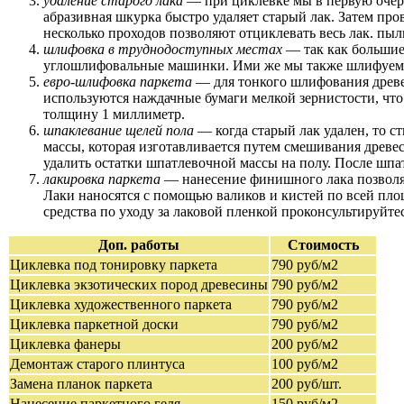
удаление старого лака
— при циклевке мы в первую очере
абразивная шкурка быстро удаляет старый лак. Затем пр
несколько проходов позволяют отциклевать весь лак. пыл
шлифовка в труднодоступных местах
— так как большие
углошлифовальные машинки. Ими же мы также шлифуем по
евро-шлифовка паркета
— для тонкого шлифования древ
используются наждачные бумаги мелкой зернистости, что
толщину 1 миллиметр.
шпаклевание щелей пола
— когда старый лак удален, то 
массы, которая изготавливается путем смешивания древес
удалить остатки шпатлевочной массы на полу. После шпат
лакировка паркета
— нанесение финишного лака позволяе
Лаки наносятся с помощью валиков и кистей по всей пло
средства по уходу за лаковой пленкой проконсультируйте
Доп. работы
Стоимость
Циклевка под тонировку паркета
790 руб/м2
Циклевка экзотических пород древесины
790 руб/м2
Циклевка художественного паркета
790 руб/м2
Циклевка паркетной доски
790 руб/м2
Циклевка фанеры
200 руб/м2
Демонтаж старого плинтуса
100 руб/м2
Замена планок паркета
200 руб/шт.
Нанесение паркетного геля
150 руб/м2