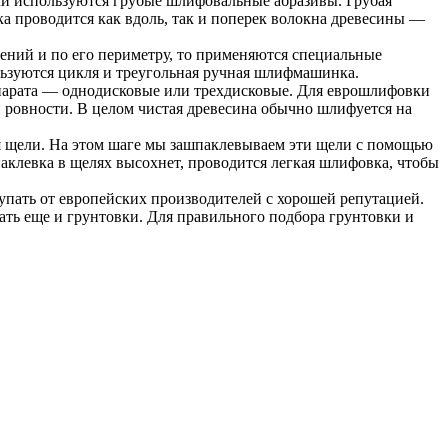
ли используются грубые шлифовальные абразивы. Грубая
а проводится как вдоль, так и поперек волокна древесины —
ний и по его периметру, то применяются специальные
ьзуются цикля и треугольная ручная шлифмашинка.
арата — однодисковые или трехдисковые. Для еврошлифовки
й ровности. В целом чистая древесина обычно шлифуется на
я щели. На этом шаге мы зашпаклевываем эти щели с помощью
паклевка в щелях высохнет, проводится легкая шлифовка, чтобы
упать от европейских производителей с хорошей репутацией.
ать еще и грунтовки. Для правильного подбора грунтовки и