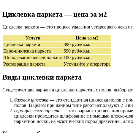
Циклевка паркета — цена за м2
Циклевка паркета — это процесс удаления устаревшего лака с 
Услуги
Цена за м2
Циклевка паркета
390 руб/кв.м.
Евро-циклевка паркета
590 руб/кв.м.
Шпаклевание щелей паркета
100 руб/кв.м.
Реставрация паркета
Уточняйте у оператора
Виды циклевки паркета
Существует два варианта циклевки паркетных полов, выбор кот
базовая циклевка
— это стандартная циклевка полов с по
полов. В целом при данном типе работ используют 2-3 в
евро-циклевка паркета
— этот вариант циклевания примен
циклевки проводится шлифование с помощью плоско-шлиф
паркетной доски, из экзотических пород древесины, для 