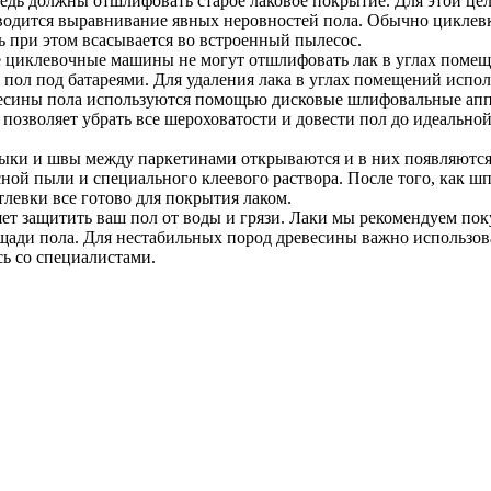
дь должны отшлифовать старое лаковое покрытие. Для этой це
оводится выравнивание явных неровностей пола. Обычно циклевк
ь при этом всасывается во встроенный пылесос.
 циклевочные машины не могут отшлифовать лак в углах помеще
л под батареями. Для удаления лака в углах помещений испол
есины пола используются помощью дисковые шлифовальные апп
 позволяет убрать все шероховатости и довести пол до идеально
стыки и швы между паркетинами открываются и в них появляютс
ной пыли и специального клеевого раствора. После того, как ш
левки все готово для покрытия лаком.
т защитить ваш пол от воды и грязи. Лаки мы рекомендуем пок
щади пола. Для нестабильных пород древесины важно использов
сь со специалистами.