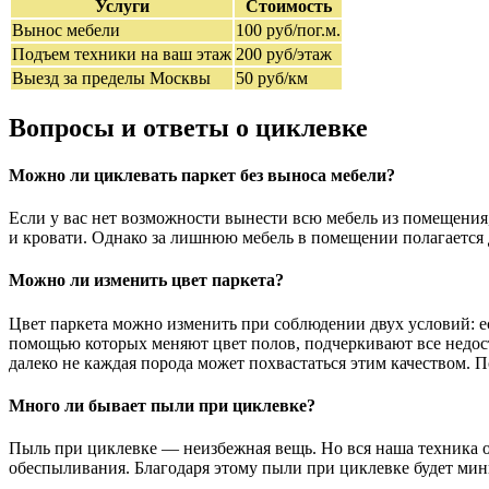
Услуги
Стоимость
Вынос мебели
100 руб/пог.м.
Подъем техники на ваш этаж
200 руб/этаж
Выезд за пределы Москвы
50 руб/км
Вопросы и ответы о циклевке
Можно ли циклевать паркет без выноса мебели?
Если у вас нет возможности вынести всю мебель из помещения
и кровати. Однако за лишнюю мебель в помещении полагается до
Можно ли изменить цвет паркета?
Цвет паркета можно изменить при соблюдении двух условий: есл
помощью которых меняют цвет полов, подчеркивают все недост
далеко не каждая порода может похвастаться этим качеством. П
Много ли бывает пыли при циклевке?
Пыль при циклевке — неизбежная вещь. Но вся наша техника
обеспыливания. Благодаря этому пыли при циклевке будет мин