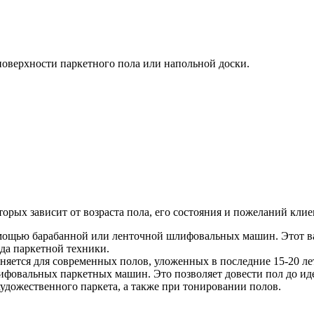
поверхности паркетного пола или напольной доски.
орых зависит от возраста пола, его состояния и пожеланий клие
мощью барабанной или ленточной шлифовальных машин. Этот ва
ида паркетной техники.
яется для современных полов, уложенных в последние 15-20 лет.
овальных паркетных машин. Это позволяет довести пол до идеа
художественного паркета, а также при тонировании полов.