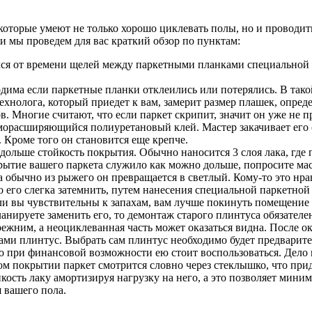
 которые умеют не только хорошо циклевать полы, но и провод
и мы проведем для вас краткий обзор по пунктам:
ся от времени щелей между паркетными планками специальной 
дима если паркетные планки отклеились или потерялись. В тако
технолога, который приедет к вам, замерит размер плашек, опред
. Многие считают, что если паркет скрипит, значит он уже не 
аморасширяющийся полиуретановый клей. Мастер закачивает его
. Кроме того он становится еще крепче.
 дольше стойкость покрытия. Обычно наносится 3 слоя лака, гд
окрытие вашего паркета служило как можно дольше, попросите ма
 обычно из рыжего он превращается в светлый. Кому-то это нрави
 его слегка затемнить, путем нанесения специальной паркетной 
сли вы чувствительны к запахам, вам лучше покинуть помещение 
анируете заменить его, то демонтаж старого плинтуса обязателе
ежним, а неоциклеванная часть может оказаться видна. После о
ами плинтус. Выбрать сам плинтус необходимо будет предварит
но при финансовой возможности ею стоит воспользоваться. Дело 
евом покрытии паркет смотрится словно через стеклышко, что п
кость лаку амортизируя нагрузку на него, а это позволяет мин
 вашего пола.