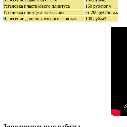
Установка пластикового плинтуса
150 руб/пог.м.
Установка плинтуса из массива
от 200 руб/пог.м.
Нанесение дополнительного слоя лака
100 руб/м2
Дополнительные работы