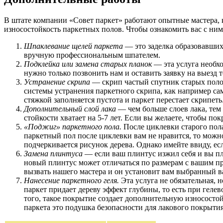
В штате компании «Совет паркет» работают опытные мастера,
износостойкость паркетных полов. Чтобы ознакомить вас с ним
Шпаклевание щелей паркета
— это заделка образовавших
вручную профессиональным шпателем.
Подклейка или замена старых планок
— эта услуга необхо
нужно только позвонить нам и оставить заявку на выезд 
Устранение скрипа
— скрип частый спутник старых полов
системы устранения паркетного скрипа, как например с
стяжкой заполняется пустота и паркет перестает скрипеть
Дополнительный слой лака
— чем больше слоев лака, тем
стойкости хватает на 5-7 лет. Если вы желаете, чтобы п
«Поджиг» паркетного пола.
После циклевки старого пола
паркетный пол после циклевки вам не нравится, то можно
подчеркивается рисунок дерева. Однако имейте ввиду, е
Замена плинтуса
— если ваш плинтус изжил себя и вы пл
новый плинтус может отличаться по размерам с вашим пр
вызвать нашего мастера и он установит вам выбранный в
Нанесение паркетного геля.
Эта услуга не обязательная, 
паркет придает дереву эффект глубины, то есть при гел
того, такое покрытие создает дополнительную износостой
паркета это подушка безопасности для лакового покрытия