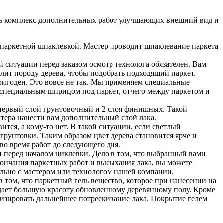
ить комплекс дополнительных работ улучшающих внешний вид и
паркетной шпаклевкой. Мастер проводит шпаклевание паркета
й ситуации перед заказом осмотр технолога обязателен. Вам
елит породу дерева, чтобы подобрать подходящий паркет.
пригоден. Это вовсе не так. Мы применяем специальные
 специальным шприцом под паркет, отчего между паркетом и
е первый слой грунтовочный и 2 слоя финишных. Такой
стера нанести вам дополнительный слой лака.
тся, а кому-то нет. В такой ситуации, если светлый
грунтовки. Таким образом цвет дерева становится ярче и
во время работ до следующего дня.
н перед началом циклевки. Дело в том, что выбранный вами
кончания паркетных работ и высыхания лака, вы можете
ельно с мастером или технологом нашей компании.
в том, что паркетный гель вещество, которое при нанесении на
ридает большую красоту обновленному деревянному полу. Кроме
имизировать дальнейшее потрескивание лака. Покрытие гелем